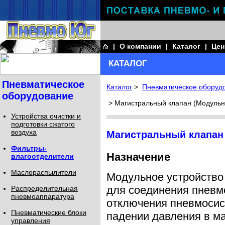
|
О компании
|
Каталог
|
Це
КАТАЛОГ
Пневматическое
Каталог
>
Пневматическое оборуд
оборудование
> Магистральный клапан (Модульн
Устройства очистки и
подготовки сжатого
воздуха
Магистральный клапан
Фильтры-
Назначение
влагоотделители
Маслораспылители
Модульное устройство
для соединения пневм
Распределительная
пневмоаппаратура
отключения пневмосис
Пневматические блоки
падении давления в ма
управления