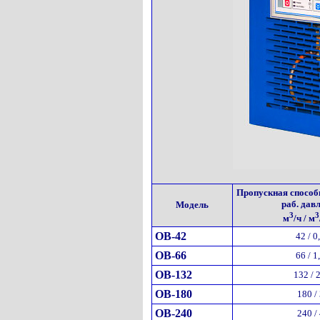
Пропускная способн
раб. дав
Модель
3
3
м
/ч / м
ОВ-42
42 / 0
ОВ-66
66 / 1
ОВ-132
132 / 
ОВ-180
180 /
ОВ-240
240 /