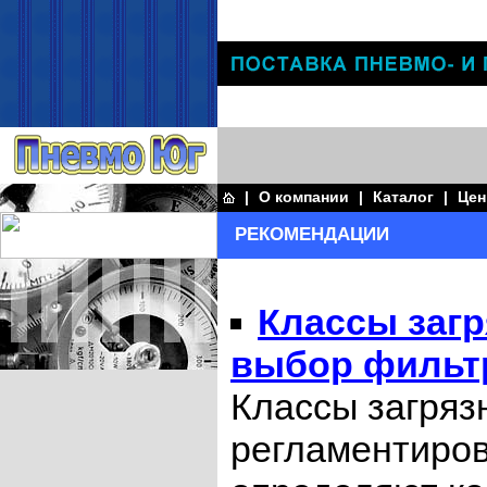
|
О компании
|
Каталог
|
Це
РЕКОМЕНДАЦИИ
Классы загр
выбор фильт
Классы загряз
регламентиров