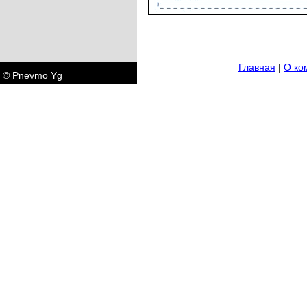
Главная
|
О ко
© Pnevmo Yg