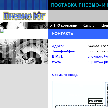
|
О компании
|
Каталог
|
Це
КОНТАКТЫ
Адрес:
344033, Росс
Телефон/факс:
(863) 290-26
E-Mail:
pnevmoyg@y
www:
http://www.p
Схема проезда