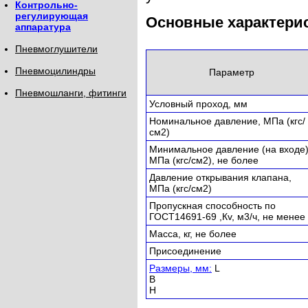
Контрольно-
регулирующая
Основные характери
аппаратура
Пневмоглушители
Пневмоцилиндры
Параметр
Пневмошланги, фитинги
Условный проход, мм
Номинальное давление, МПа (кгс/
см2)
Минимальное давление (на входе)
МПа (кгс/см2), не более
Давление открывания клапана,
МПа (кгс/см2)
Пропускная способность по
ГОСТ14691-69 ,Кv, м3/ч, не менее
Масса, кг, не более
Присоединение
Размеры, мм:
L
B
H