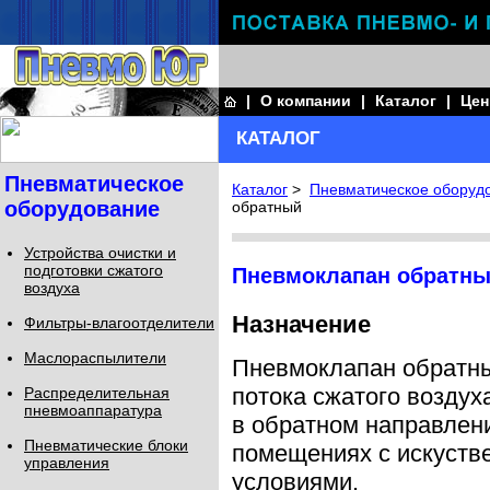
|
О компании
|
Каталог
|
Це
КАТАЛОГ
Пневматическое
Каталог
>
Пневматическое оборуд
оборудование
обратный
Устройства очистки и
подготовки сжатого
Пневмоклапан обратн
воздуха
Назначение
Фильтры-влагоотделители
Маслораспылители
Пневмоклапан обратны
потока сжатого воздух
Распределительная
пневмоаппаратура
в обратном направлени
Пневматические блоки
помещениях с искуств
управления
условиями.