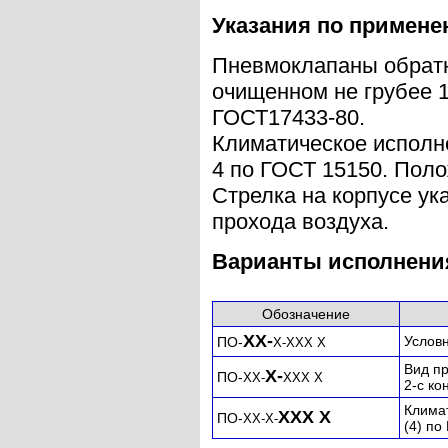
Указания по примен
Пневмоклапаны обратн
очищенном не грубее 1
ГОСТ17433-80.
Климатическое исполн
4 по ГОСТ 15150. Поло
Стрелка на корпусе ук
прохода воздуха.
Варианты исполнени
Обозначение
ХХ-
Услов
ПО-
Х-ХХХ Х
Вид п
Х-
ПО-
ХХ-
ХХХ Х
2-с ко
Клима
ХХХ Х
ПО-
ХХ-Х-
(4) по