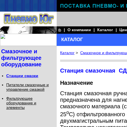
|
О компании
|
Каталог
|
Це
КАТАЛОГ
Смазочное и
Каталог
>
Смазочное и фильтрующ
фильтрующее
оборудование
Станция смазочная С
Станции смазки
Назначение
Питатели смазочные и
управление смазкой
Станция смазочная ручн
Фильтрующее
предназначена для нагн
оборудование и
смазочного материала (с
элементы
о
25
С) отфильтрованного 
двухмагистральным пита