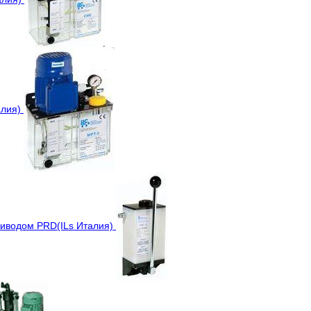
алия)
риводом PRD(ILs Италия)