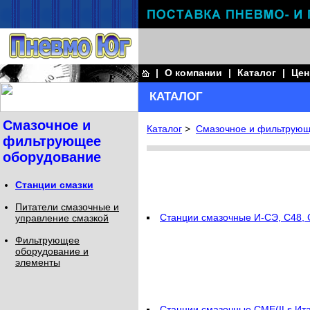
|
О компании
|
Каталог
|
Це
КАТАЛОГ
Смазочное и
Каталог
>
Смазочное и фильтрующ
фильтрующее
оборудование
Станции смазки
Питатели смазочные и
Станции смазочные И-СЭ, С48
управление смазкой
Фильтрующее
оборудование и
элементы
Станции смазочные CME(ILs Ит