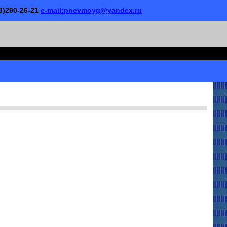
63)290-26-21
e-mail:pnevmoyg@yandex.ru