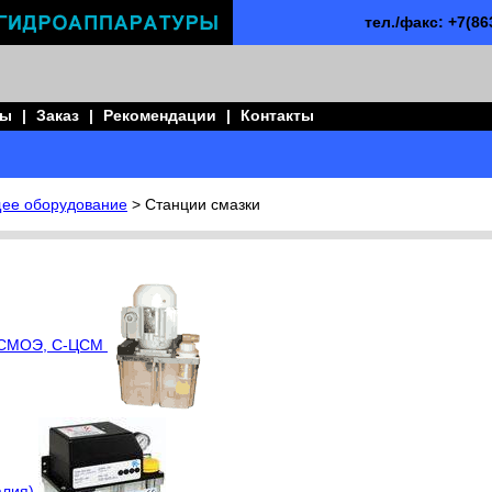
тел./факс: +7(8
ны
|
Заказ
|
Рекомендации
|
Контакты
ее оборудование
> Станции смазки
, СМОЭ, С-ЦСМ
алия)