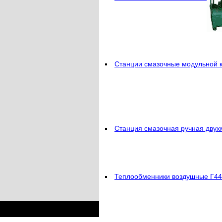
Станции смазочные модульной 
Станция смазочная ручная дву
Теплообменники воздушные Г4