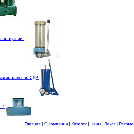
конструкции
хмагистральная СДР
4-2
Главная
|
О компании
|
Каталог
|
Цены
|
Заказ
|
Рекоме