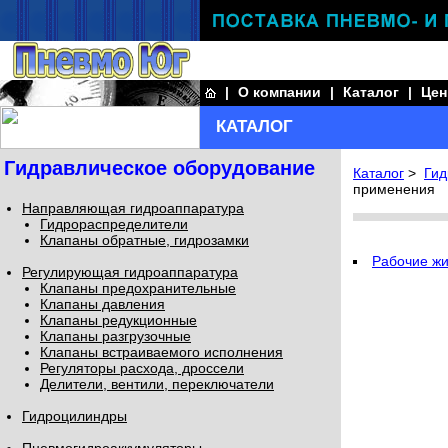
|
О компании
|
Каталог
|
Це
КАТАЛОГ
Гидравлическое оборудование
Каталог
>
Гид
применения
Направляющая гидроаппаратура
Гидрораспределители
Клапаны обратные, гидрозамки
Рабочие жи
Регулирующая гидроаппаратура
Клапаны предохранительные
Клапаны давления
Клапаны редукционные
Клапаны разгрузочные
Клапаны встраиваемого исполнения
Регуляторы расхода, дроссели
Делители, вентили, переключатели
Гидроцилиндры