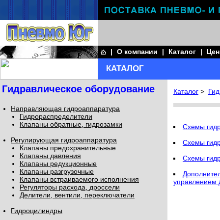
|
О компании
|
Каталог
|
Це
КАТАЛОГ
Гидравлическое оборудование
Каталог
>
Гид
Направляющая гидроаппаратура
Гидрораспределители
Клапаны обратные, гидрозамки
Схемы гид
Регулирующая гидроаппаратура
Схемы гидр
Клапаны предохранительные
Клапаны давления
Схемы гидр
Клапаны редукционные
Клапаны разгрузочные
Дополнител
Клапаны встраиваемого исполнения
управлением 
Регуляторы расхода, дроссели
Делители, вентили, переключатели
Гидроцилиндры